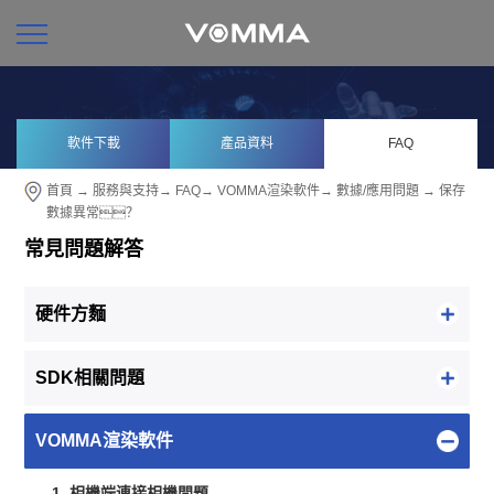
軟件下載
產品資料
FAQ
首頁
→
服務與支持
→
FAQ
→
VOMMA渲染軟件
→
數據/應用問題
→ 保存
數據異常？
常見問題解答
硬件方麵
SDK相關問題
VOMMA渲染軟件
1. 相機端連接相機問題